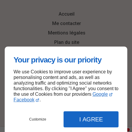
Accueil
Me contacter
Mentions légales
Plan du site
Your privacy is our priority
We use Cookies to improve user experience by
Haut de page
personalising content and ads, as well as
analyzing traffic and optimizing social networks
functionalities. By clicking "I Agree" you consent to
the use of Cookies from our providers
Google
Facebook
.
I AGREE
Customize