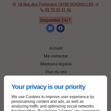
18 Rue des Pommiers
14190
SOIGNOLLES
09 70 35 41 46
Disponible 24/7
Accueil
Me contacter
Mentions légales
Plan du site
Your privacy is our priority
We use Cookies to improve user experience by
Haut de page
personalising content and ads, as well as
analyzing traffic and optimizing social networks
functionalities. By clicking "I Agree" you consent to